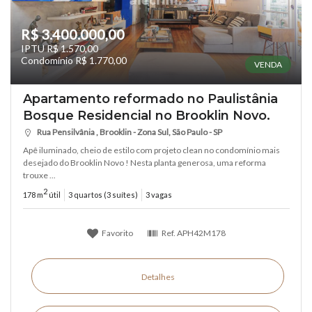
R$ 3.400.000,00
IPTU R$ 1.570,00
Condomínio R$ 1.770,00
VENDA
Apartamento reformado no Paulistânia
Bosque Residencial no Brooklin Novo.
Rua Pensilvânia , Brooklin - Zona Sul, São Paulo - SP
Apê iluminado, cheio de estilo com projeto clean no condomínio mais
desejado do Brooklin Novo ! Nesta planta generosa, uma reforma
trouxe ...
2
178 m
útil
3 quartos (3 suítes)
3 vagas
Favorito
Ref.
APH42M178
Detalhes