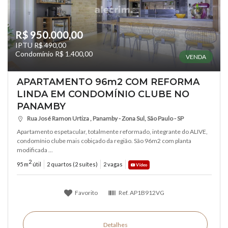
R$ 950.000,00
IPTU R$ 490,00
Condomínio R$ 1.400,00
VENDA
APARTAMENTO 96m2 COM REFORMA
LINDA EM CONDOMÍNIO CLUBE NO
PANAMBY
Rua José Ramon Urtiza , Panamby - Zona Sul, São Paulo - SP
Apartamento espetacular, totalmente reformado, integrante do ALIVE,
condomínio clube mais cobiçado da região. São 96m2 com planta
modificada ...
2
95 m
útil
2 quartos (2 suítes)
2 vagas
Vídeo
Favorito
Ref.
AP1B912VG
Detalhes