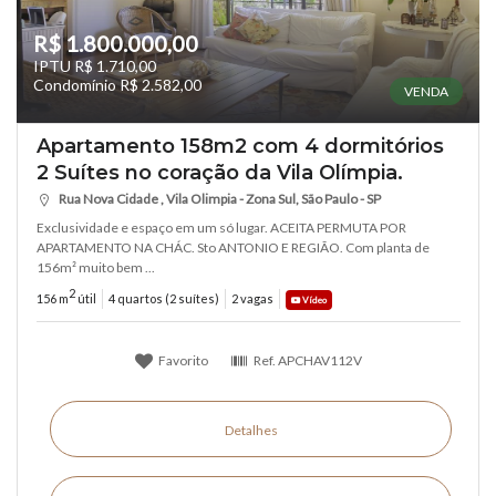
R$ 1.800.000,00
IPTU R$ 1.710,00
Condomínio R$ 2.582,00
VENDA
Apartamento 158m2 com 4 dormitórios
2 Suítes no coração da Vila Olímpia.
Rua Nova Cidade , Vila Olimpia - Zona Sul, São Paulo - SP
Exclusividade e espaço em um só lugar. ACEITA PERMUTA POR
APARTAMENTO NA CHÁC. Sto ANTONIO E REGIÃO. Com planta de
156m² muito bem ...
2
156 m
útil
4 quartos (2 suítes)
2 vagas
Vídeo
Favorito
Ref.
APCHAV112V
Detalhes