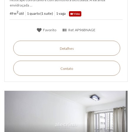
envidraçada ...
2
49 m
útil
1 quarto (1 suíte)
1 vaga
Vídeo
Favorito
Ref.
AP96BNAGE
Detalhes
Contato