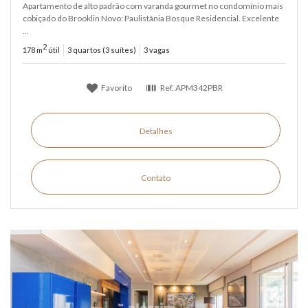
Apartamento de alto padrão com varanda gourmet no condomínio mais
cobiçado do Brooklin Novo: Paulistânia Bosque Residencial. Excelente
...
2
178 m
útil
3 quartos (3 suítes)
3 vagas
Favorito
Ref.
APM342PBR
Detalhes
Contato