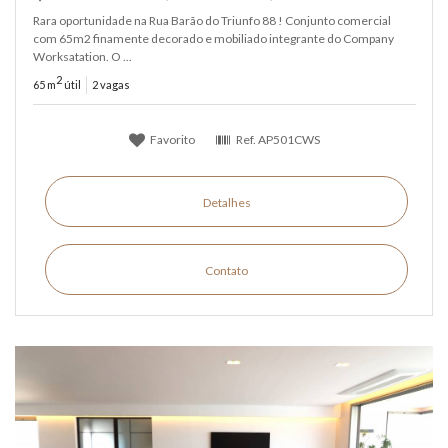
Rara oportunidade na Rua Barão do Triunfo 88 ! Conjunto comercial
com 65m2 finamente decorado e mobiliado integrante do Company
Worksatation. O ...
2
65 m
útil
2 vagas
Favorito
Ref.
AP501CWS
Detalhes
Contato