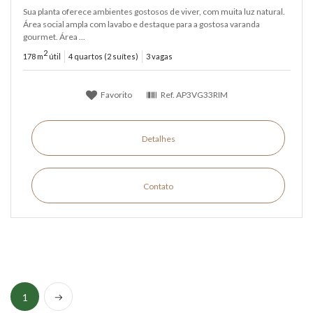
Sua planta oferece ambientes gostosos de viver, com muita luz natural.
Área social ampla com lavabo e destaque para a gostosa varanda
gourmet. Área ...
2
178 m
útil
4 quartos (2 suítes)
3 vagas
Favorito
Ref.
AP3VG33RIM
Detalhes
Contato
Próximo
1