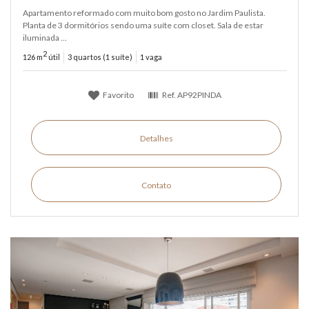
Apartamento reformado com muito bom gosto no Jardim Paulista.
Planta de 3 dormitórios sendo uma suíte com closet. Sala de estar
iluminada ...
2
126 m
útil
3 quartos (1 suíte)
1 vaga
Favorito
Ref.
AP92PINDA
Detalhes
Contato