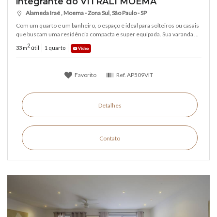
integrante do VITRALI MOEMA
Alameda Iraé , Moema - Zona Sul, São Paulo - SP
Com um quarto e um banheiro, o espaço é ideal para solteiros ou casais
que buscam uma residência compacta e super equipada. Sua varanda ...
2
33 m
útil
1 quarto
Vídeo
Favorito
Ref.
AP509VIT
Detalhes
Contato