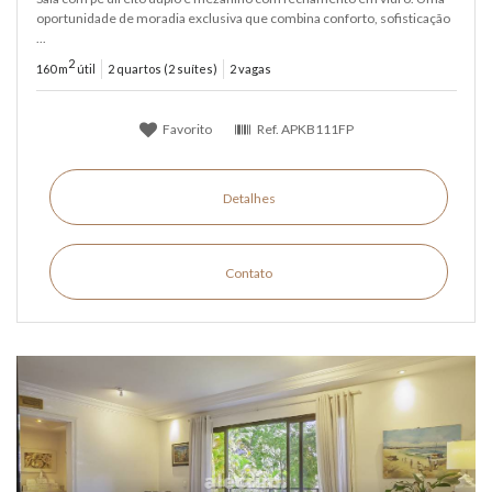
oportunidade de moradia exclusiva que combina conforto, sofisticação
...
2
160 m
útil
2 quartos (2 suítes)
2 vagas
Favorito
Ref.
APKB111FP
Detalhes
Contato