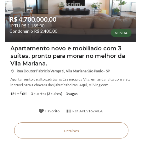
R$ 4.700.000,00
IPTU R$ 1.185,00
Condomínio R$ 2.400,00
VENDA
Apartamento novo e mobiliado com 3
suítes, pronto para morar no melhor da
Vila Mariana.
Rua Doutor Fabrício Vampré , Vila Mariana São Paulo - SP
Apartamento de alto padrão no Essencia da Vila, em andar alto com vista
incrível para a chácara das jabuticabeiras. Aqui, o living com ...
2
181 m
útil
3 quartos (3 suítes)
3 vagas
Favorito
Ref.
APES162VILA
Detalhes