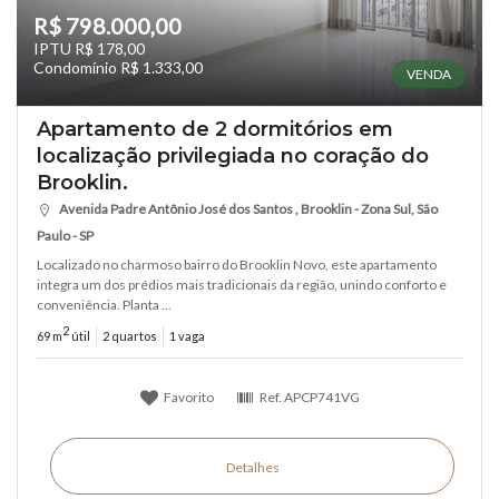
R$ 798.000,00
IPTU R$ 178,00
Condomínio R$ 1.333,00
VENDA
Apartamento de 2 dormitórios em
localização privilegiada no coração do
Brooklin.
Avenida Padre Antônio José dos Santos , Brooklin - Zona Sul, São
Paulo - SP
Localizado no charmoso bairro do Brooklin Novo, este apartamento
integra um dos prédios mais tradicionais da região, unindo conforto e
conveniência. Planta ...
2
69 m
útil
2 quartos
1 vaga
Favorito
Ref.
APCP741VG
Detalhes