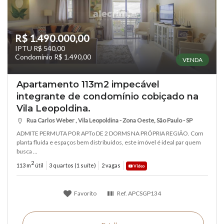
R$ 1.490.000,00
IPTU R$ 540,00
Condomínio R$ 1.490,00
VENDA
Apartamento 113m2 impecável
integrante de condomínio cobiçado na
Vila Leopoldina.
Rua Carlos Weber , Vila Leopoldina - Zona Oeste, São Paulo - SP
ADMITE PERMUTA POR APTo DE 2 DORMS NA PRÓPRIA REGIÃO. Com
planta fluída e espaços bem distribuídos, este imóvel é ideal par quem
busca ...
2
113 m
útil
3 quartos (1 suíte)
2 vagas
Vídeo
Favorito
Ref.
APCSGP134