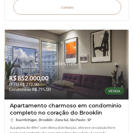
Contato
R$ 852.000,00
IPTU R$ 272,00
Condomínio R$ 795,00
VENDA
Apartamento charmoso em condominio
completo no coração do Brooklin
Rua Michigan , Brooklin - Zona Sul, São Paulo - SP
Sua planta de 49m² com ótima distribuição, oferece circulação livre
neste apê confortável e com atmosfera descolada. A varanda