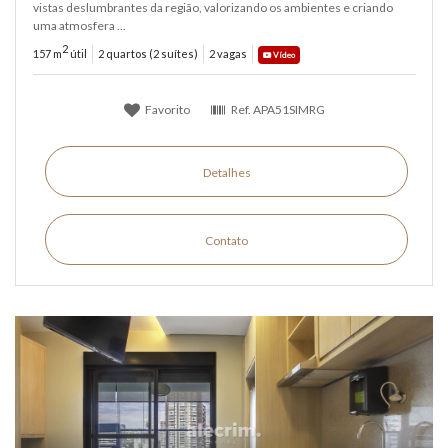
vistas deslumbrantes da região, valorizando os ambientes e criando
uma atmosfera ...
2
157 m
útil
2 quartos (2 suítes)
2 vagas
Vídeo
Favorito
Ref.
APA51SIMRG
Detalhes
Contato