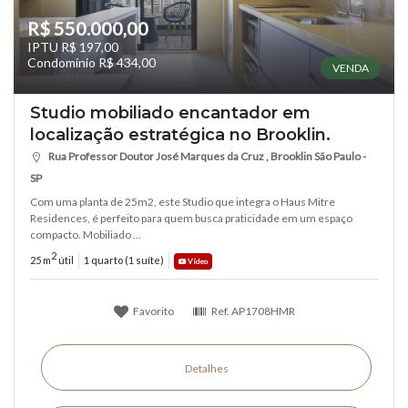
R$ 550.000,00
IPTU R$ 197,00
Condomínio R$ 434,00
VENDA
Studio mobiliado encantador em
localização estratégica no Brooklin.
Rua Professor Doutor José Marques da Cruz , Brooklin São Paulo -
SP
Com uma planta de 25m2, este Studio que integra o Haus Mitre
Residences, é perfeito para quem busca praticidade em um espaço
compacto. Mobiliado ...
2
25 m
útil
1 quarto (1 suíte)
Vídeo
Favorito
Ref.
AP1708HMR
Detalhes