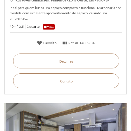
Rua Alves Guimarães , Pinheiros - Zona Oeste, São Paulo - SP
Ideal para quem busca um espaço compacto e funcional. Marcenaria sob
medida com excelente aproveitamento de espaço, criando um
ambiente ...
2
40 m
útil
1 quarto
Vídeo
Favorito
Ref.
AP14BRU04
Detalhes
Contato