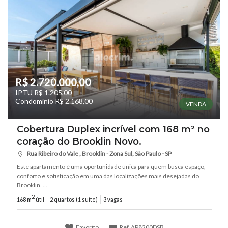
R$ 2.720.000,00
IPTU R$ 1.205,00
Condomínio R$ 2.168,00
VENDA
Cobertura Duplex incrível com 168 m² no
coração do Brooklin Novo.
Rua Ribeiro do Vale , Brooklin - Zona Sul, São Paulo - SP
Este apartamento é uma oportunidade única para quem busca espaço,
conforto e sofisticação em uma das localizações mais desejadas do
Brooklin. ...
2
168 m
útil
2 quartos (1 suíte)
3 vagas
Favorito
Ref.
AP8200DSB