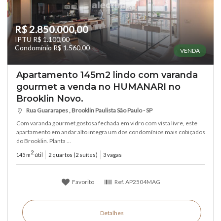
R$ 2.850.000,00
IPTU R$ 1.100,00
Condomínio R$ 1.560,00
VENDA
Apartamento 145m2 lindo com varanda
gourmet a venda no HUMANARI no
Brooklin Novo.
Rua Guararapes , Brooklin Paulista São Paulo - SP
Com varanda gourmet gostosa fechada em vidro com vista livre, este
apartamento em andar alto integra um dos condomínios mais cobiçados
do Brooklin. Planta ...
2
145 m
útil
2 quartos (2 suítes)
3 vagas
Favorito
Ref.
AP2504MAG
Detalhes