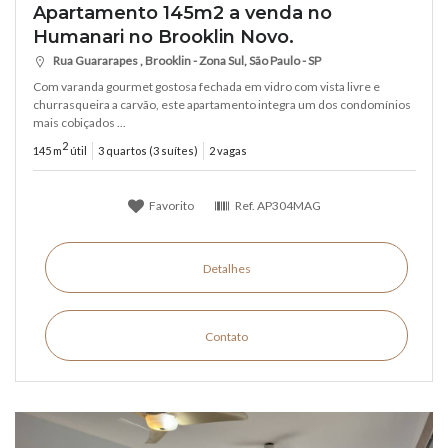
Apartamento 145m2 a venda no
Humanari no Brooklin Novo.
Rua Guararapes , Brooklin - Zona Sul, São Paulo - SP
Com varanda gourmet gostosa fechada em vidro com vista livre e
churrasqueira a carvão, este apartamento integra um dos condomínios
mais cobiçados ...
2
145 m
útil
3 quartos (3 suítes)
2 vagas
Favorito
Ref.
AP304MAG
Detalhes
Contato