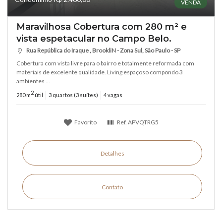
VENDA
Maravilhosa Cobertura com 280 m² e
vista espetacular no Campo Belo.
Rua República do Iraque , BrookliN - Zona Sul, São Paulo - SP
Cobertura com vista livre para o bairro e totalmente reformada com
materiais de excelente qualidade. Living espaçoso compondo 3
ambientes ...
2
280 m
útil
3 quartos (3 suítes)
4 vagas
Favorito
Ref.
APVQTRG5
Detalhes
Contato