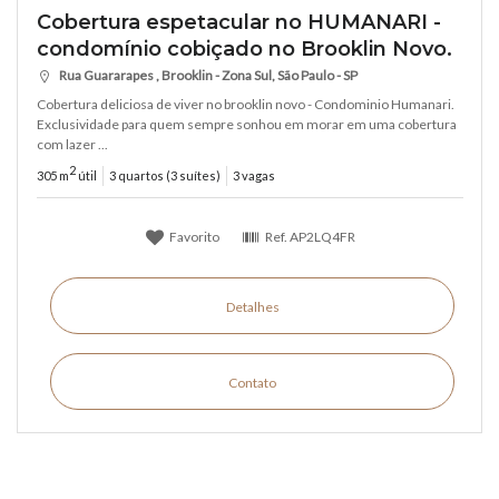
Cobertura espetacular no HUMANARI -
condomínio cobiçado no Brooklin Novo.
Rua Guararapes , Brooklin - Zona Sul, São Paulo - SP
Cobertura deliciosa de viver no brooklin novo - Condominio Humanari.
Exclusividade para quem sempre sonhou em morar em uma cobertura
com lazer ...
2
305 m
útil
3 quartos (3 suítes)
3 vagas
Favorito
Ref.
AP2LQ4FR
Detalhes
Contato