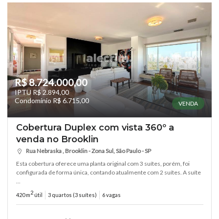
R$ 8.724.000,00
IPTU R$ 2.894,00
Condomínio R$ 6.715,00
VENDA
Cobertura Duplex com vista 360º a
venda no Brooklin
Rua Nebraska , Brooklin - Zona Sul, São Paulo - SP
Esta cobertura oferece uma planta original com 3 suítes, porém, foi
configurada de forma única, contando atualmente com 2 suítes. A suíte
...
2
420 m
útil
3 quartos (3 suítes)
6 vagas