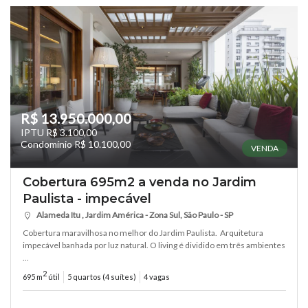
R$ 13.950.000,00
IPTU R$ 3.100,00
Condomínio R$ 10.100,00
VENDA
Cobertura 695m2 a venda no Jardim
Paulista - impecável
Alameda Itu , Jardim América - Zona Sul, São Paulo - SP
Cobertura maravilhosa no melhor do Jardim Paulista. Arquitetura
impecável banhada por luz natural. O living é dividido em três ambientes
...
2
695 m
útil
5 quartos (4 suítes)
4 vagas