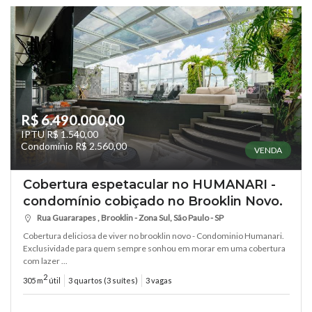
R$ 6.490.000,00
IPTU R$ 1.540,00
Condomínio R$ 2.560,00
VENDA
Cobertura espetacular no HUMANARI -
condomínio cobiçado no Brooklin Novo.
Rua Guararapes , Brooklin - Zona Sul, São Paulo - SP
Cobertura deliciosa de viver no brooklin novo - Condominio Humanari.
Exclusividade para quem sempre sonhou em morar em uma cobertura
com lazer ...
2
305 m
útil
3 quartos (3 suítes)
3 vagas