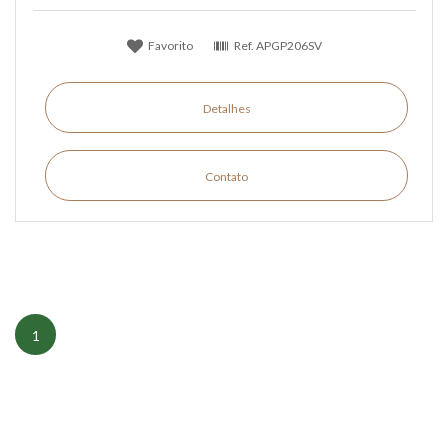
Favorito
Ref.
APGP206SV
Detalhes
Contato
1