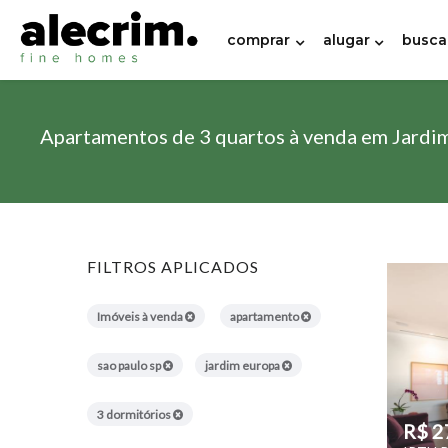
comprar
alugar
busca
Apartamentos de 3 quartos à venda em Jardim
FILTROS APLICADOS
Imóveis à venda
apartamento
sao paulo sp
jardim europa
3 dormitórios
R$ 2