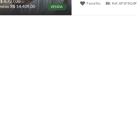
$ 6.737,00
Favorito
Ref.
AP1F8Q4F
ínio R$ 14.409,00
VENDA