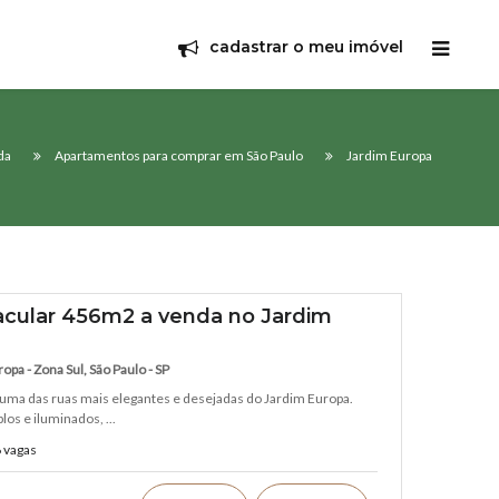
cadastrar o meu imóvel
da
Apartamentos para comprar em São Paulo
Jardim Europa
cular 456m2 a venda no Jardim
pa - Zona Sul, São Paulo - SP
uma das ruas mais elegantes e desejadas do Jardim Europa.
os e iluminados, ...
 vagas