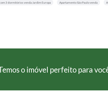
com 3 dormitórios venda Jardim Europa
Apartamento São Paulo venda
A
Temos o imóvel perfeito para voc