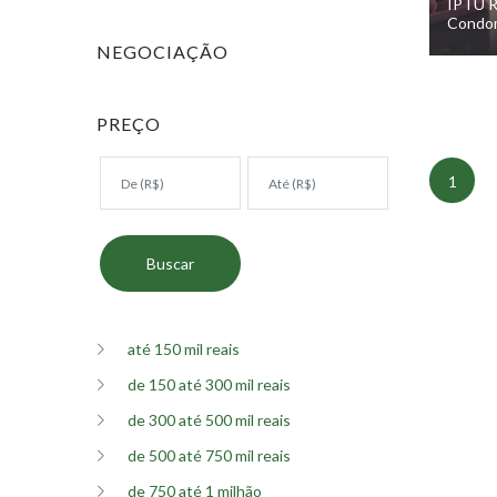
IPTU R
Condom
NEGOCIAÇÃO
PREÇO
1
até 150 mil reais
de 150 até 300 mil reais
de 300 até 500 mil reais
de 500 até 750 mil reais
de 750 até 1 milhão