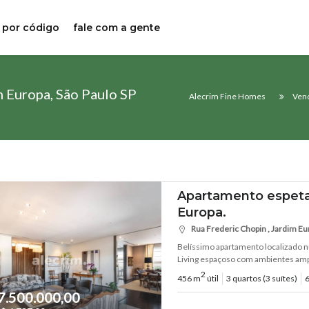
 por código
fale com a gente
 Europa, São Paulo SP
Alecrim Fine Homes
Ven
Apartamento espeta
Europa.
Rua Frederic Chopin , Jardim Euro
Belíssimo apartamento localizado n
Living espaçoso com ambientes ampl
2
456 m
útil
3 quartos (3 suítes)
6
7.500.000,00