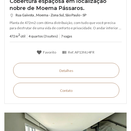
Cobertura espaçosa em localização
nobre de Moema Pássaros.
Rua Gaivota , Moema - Zona Sul, São Paulo - SP
Planta de 472m2 com ótima distribuição, com tudo que você precisa
para desfrutar de uma vida de conforto e privacidade. O andar inferior ...
2
472 m
útil
4 quartos (3 suítes)
7 vagas
Favorito
Ref.
AP13NU4FR
Detalhes
Contato