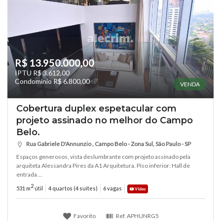
R$ 13.950.000,00
IPTU R$ 3.612,00
Condomínio R$ 6.800,00
VENDA
Cobertura duplex espetacular com
projeto assinado no melhor do Campo
Belo.
Rua Gabriele D'Annunzio , Campo Belo - Zona Sul, São Paulo - SP
Espaços generosos, vista deslumbrante com projeto assinado pela
arquiteta Alessandra Pires da A1 Arquitetura. Piso inferior: Hall de
entrada ...
2
531 m
útil
4 quartos (4 suítes)
6 vagas
Vídeo
Favorito
Ref.
APHUNRG5