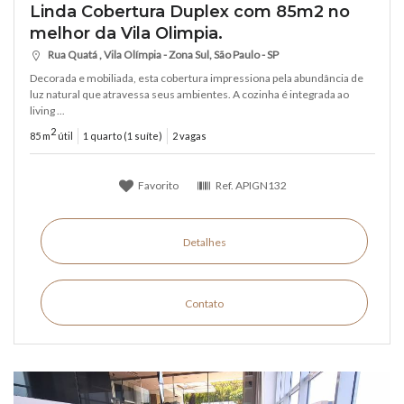
Linda Cobertura Duplex com 85m2 no
melhor da Vila Olimpia.
Rua Quatá , Vila Olímpia - Zona Sul, São Paulo - SP
Decorada e mobiliada, esta cobertura impressiona pela abundância de
luz natural que atravessa seus ambientes. A cozinha é integrada ao
living ...
2
85 m
útil
1 quarto (1 suíte)
2 vagas
Favorito
Ref.
APIGN132
Detalhes
Contato