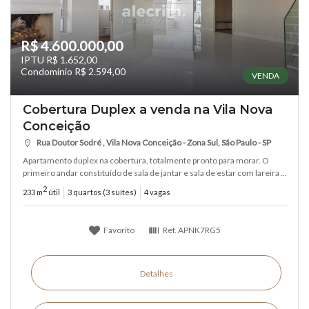
R$ 4.600.000,00
IPTU R$ 1.652,00
Condomínio R$ 2.594,00
VENDA
Cobertura Duplex a venda na Vila Nova
Conceição
Rua Doutor Sodré , Vila Nova Conceição - Zona Sul, São Paulo - SP
Apartamento duplex na cobertura, totalmente pronto para morar. O
primeiro andar constituído de sala de jantar e sala de estar com lareira ...
2
233 m
útil
3 quartos (3 suítes)
4 vagas
Favorito
Ref.
APNK7RG5
Detalhes