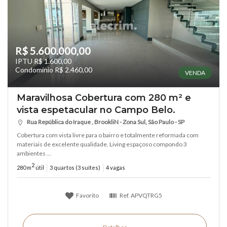
R$ 5.600.000,00
IPTU R$ 1.600,00
Condomínio R$ 2.460,00
VENDA
Maravilhosa Cobertura com 280 m² e
vista espetacular no Campo Belo.
Rua República do Iraque , BrookliN - Zona Sul, São Paulo - SP
Cobertura com vista livre para o bairro e totalmente reformada com
materiais de excelente qualidade. Living espaçoso compondo 3
ambientes ...
2
280 m
útil
3 quartos (3 suítes)
4 vagas
Favorito
Ref.
APVQTRG5