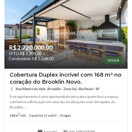
R$ 2.720.000,00
IPTU R$ 1.205,00
Condomínio R$ 2.168,00
VENDA
Cobertura Duplex incrível com 168 m² no
coração do Brooklin Novo.
Rua Ribeiro do Vale , Brooklin - Zona Sul, São Paulo - SP
Este apartamento é uma oportunidade única para quem busca espaço,
conforto e sofisticação em uma das localizações mais desejadas do
Brooklin. ...
2
168 m
útil
2 quartos (1 suíte)
3 vagas
Favorito
Ref.
AP8200DSB