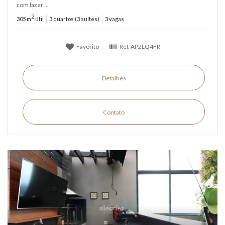
com lazer ...
2
305 m
útil
3 quartos (3 suítes)
3 vagas
Favorito
Ref.
AP2LQ4FR
Detalhes
Contato