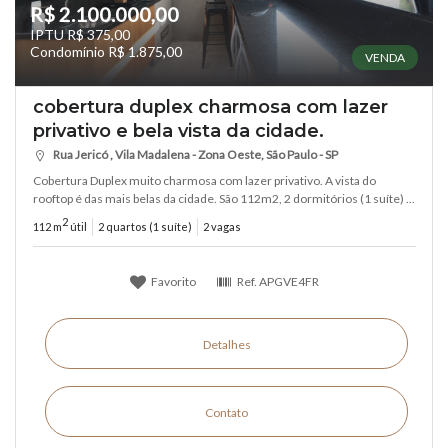
R$ 2.100.000,00
IPTU R$ 375,00
Condomínio R$ 1.875,00
VENDA
cobertura duplex charmosa com lazer
privativo e bela vista da cidade.
Rua Jericó , Vila Madalena - Zona Oeste, São Paulo - SP
Cobertura Duplex muito charmosa com lazer privativo. A vista do
rooftop é das mais belas da cidade. São 112m2, 2 dormitórios (1 suíte) ...
2
112 m
útil
2 quartos (1 suíte)
2 vagas
Favorito
Ref.
APGVE4FR
Detalhes
Contato