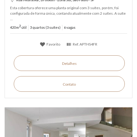
Esta cobertura oferece uma planta original com 3 suítes, porém, foi
configurada de forma única, contando atualmente com 2 suítes. A suíte
...
2
420 m
útil
3 quartos (3 suítes)
6 vagas
Favorito
Ref.
APTHS4FR
Detalhes
Contato