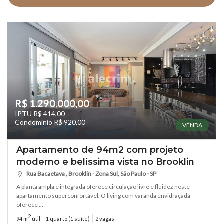
R$ 1.290.000,00
IPTU R$ 414,00
Condomínio R$ 920,00
VENDA
Apartamento de 94m2 com projeto
moderno e belíssima vista no Brooklin
Rua Bacaetava , Brooklin - Zona Sul, São Paulo - SP
A planta ampla e integrada oferece circulação livre e fluidez neste
apartamento superconfortável. O living com varanda envidraçada
oferece ...
2
94 m
útil
1 quarto (1 suíte)
2 vagas