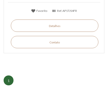
Favorito
Ref.
AP1TJS4FR
Detalhes
Contato
1